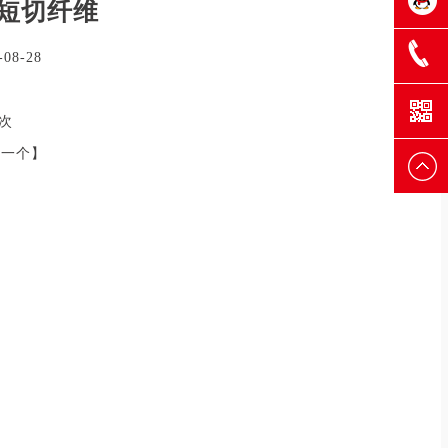
短切纤维
sanmau
08-28
0769-
蒋
2次
下一个
】
8108493
1353289