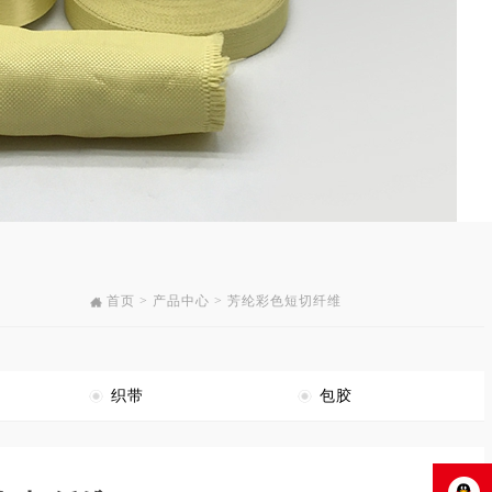
首页 > 产品中心 > 芳纶彩色短切纤维
织带
包胶