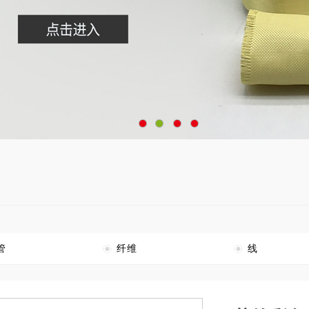
管
纤维
线